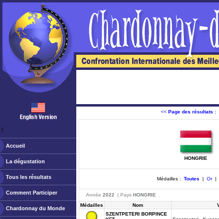
<<
Page des résultats :
ￂﾠ
Accueil
HONGRIE
La dégustation
Tous les résultats
Médailles :
Toutes
|
Or
Comment Participer
Année
2022
| Pays
HONGRIE
Médailles
Nom
Chardonnay du Monde
SZENTPETERI BORPINCE