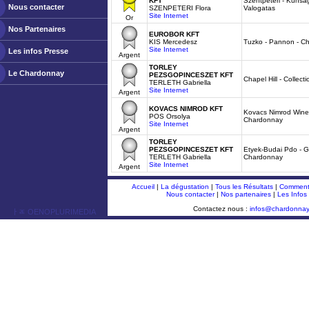
KFT
Szentpeteri - Kunsa
Nous contacter
SZENPETERI Flora
Valogatas
Site Internet
Or
Nos Partenaires
EUROBOR KFT
KIS Mercedesz
Tuzko - Pannon - C
Site Internet
Les infos Presse
Argent
TORLEY
Le Chardonnay
PEZSGOPINCESZET KFT
Chapel Hill - Collec
TERLETH Gabriella
Site Internet
Argent
KOVACS NIMROD KFT
Kovacs Nimrod Winer
POS Orsolya
Chardonnay
Site Internet
Argent
TORLEY
PEZSGOPINCESZET KFT
Etyek-Budai Pdo - Gy
TERLETH Gabriella
Chardonnay
Site Internet
Argent
Accueil
|
La dégustation
|
Tous les Résultats
|
Comment 
Nous contacter
|
Nos partenaires
|
Les Infos
Contactez nous :
infos@chardonna
ￂﾮ OENOPLURIMEDIA