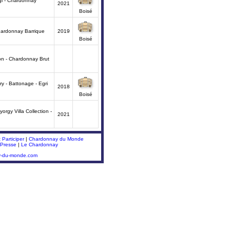
gi - Chardonnay
2021
Boisé
hardonnay Barrique
2019
Boisé
tion - Chardonnay Brut
y - Battonage - Egri
2018
Boisé
orgy Villa Collection -
2021
Participer
|
Chardonnay du Monde
 Presse
|
Le Chardonnay
y-du-monde.com