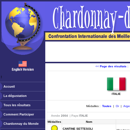
<<
Page des résultats :
ￂﾠ
Accueil
ITALIE
La dégustation
Tous les résultats
Médailles :
Toutes
|
Or
|
Arge
Comment Participer
Année
2004
| Pays
ITALIE
Médailles
Nom
Chardonnay du Monde
CANTINE SETTESOLI