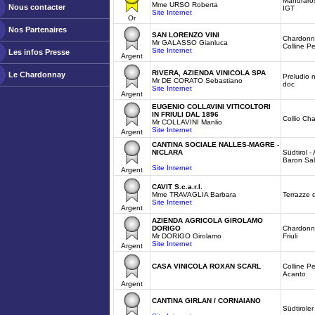
Mandraros
Mme URSO Roberta
Nous contacter
IGT
Site Internet
Or
Nos Partenaires
SAN LORENZO VINI
Chardonn
Mr GALASSO Gianluca
Colline P
Site Internet
Les infos Presse
Argent
RIVERA, AZIENDA VINICOLA SPA
Le Chardonnay
Preludio 
Mr DE CORATO Sebastiano
doc
Site Internet
Argent
EUGENIO COLLAVINI VITICOLTORI
IN FRIULI DAL 1896
Collio Ch
Mr COLLAVINI Manlio
Site Internet
Argent
CANTINA SOCIALE NALLES-MAGRE -
NICLARA
Südtirol -
Baron Sal
Site Internet
Argent
CAVIT S.c.a.r.l.
Mme TRAVAGLIA Barbara
Terrazze d
Site Internet
Argent
AZIENDA AGRICOLA GIROLAMO
DORIGO
Chardonnay
Mr DORIGO Girolamo
Friuli
Site Internet
Argent
CASA VINICOLA ROXAN SCARL
Colline P
Acanto
Argent
CANTINA GIRLAN / CORNAIANO
Südtiroler