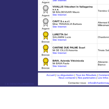
Site Internet
Argent
VIVALLIS Viticoltori In Vallagarina
s.c.a.
Trentino
Mr BALDESSARI Mauro
Site Internet
Argent
CAVIT S.c.a.r.l.
Altemasi B
Mme TRAVAGLIA Barbara
Millesima
Site Internet
Argent
LURETTA Srl
SALAMINI Lucio
Chardonna
Site Internet
Bronze
CANTINE DUE PALME Scarl
Mr DE CILLIS Assunta
Tinaia Sa
Site Internet
Bronze
BAVA, Azienda Vitivinicola
Alteserre
Mr BAVA Paolo
Bianco
Site Internet
Bronze
Accueil
|
La dégustation
|
Tous les Résultats
|
Comment 
Nous contacter
|
Nos partenaires
|
Les Infos
Contactez nous :
infos@chardonna
ￂﾮ OENOPLURIMEDIA