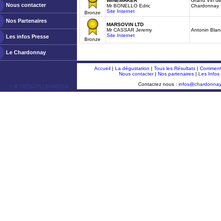
WINEMAKER
Grand Vin de
Nous contacter
Mr BONELLO Edric
Chardonnay
Site Internet
Bronze
Nos Partenaires
MARSOVIN LTD
Mr CASSAR Jeremy
Antonin Blan
Site Internet
Les infos Presse
Bronze
Le Chardonnay
Accueil
|
La dégustation
|
Tous les Résultats
|
Comment 
Nous contacter
|
Nos partenaires
|
Les Infos
Contactez nous :
infos@chardonna
ￂﾮ OENOPLURIMEDIA