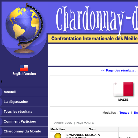
<<
Page des résultats :
ￂﾠ
Accueil
MALTE
La dégustation
Tous les résultats
Médailles :
Toutes
|
Br
Comment Participer
Année
2006
| Pays
MALTE
Médailles
Nom
Chardonnay du Monde
EMMANUEL DELICATA