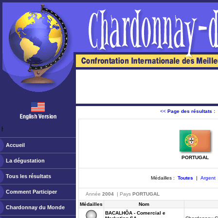
<<
Page des résultats :
ￂﾠ
Accueil
PORTUGAL
La dégustation
Tous les résultats
Médailles :
Toutes
|
Argent
Comment Participer
Année
2004
| Pays
PORTUGAL
Médailles
Nom
Chardonnay du Monde
BACALHÔA - Comercial e