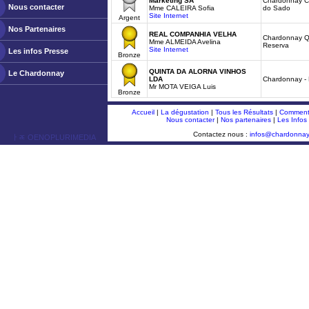
Marketing SA
Chardonnay Co
Nous contacter
Mme CALEIRA Sofia
do Sado
Site Internet
Argent
Nos Partenaires
REAL COMPANHIA VELHA
Chardonnay Qu
Mme ALMEIDA Avelina
Reserva
Site Internet
Les infos Presse
Bronze
QUINTA DA ALORNA VINHOS
Le Chardonnay
LDA
Chardonnay - 
Mr MOTA VEIGA Luis
Bronze
Accueil
|
La dégustation
|
Tous les Résultats
|
Comment 
Nous contacter
|
Nos partenaires
|
Les Infos
Contactez nous :
infos@chardonna
ￂﾮ OENOPLURIMEDIA