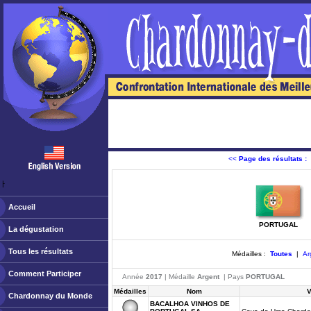
<<
Page des résultats :
ￂﾠ
Accueil
PORTUGAL
La dégustation
Tous les résultats
Médailles :
Toutes
|
Ar
Comment Participer
Année
2017
| Médaille
Argent
| Pays
PORTUGAL
Médailles
Nom
V
Chardonnay du Monde
BACALHOA VINHOS DE