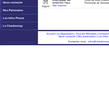
PORTUGAL SA
Cova da Ursa Chardo
Nous contacter
NABEIRO Filipa
Peninsula de Setubal
Site Internet
Argent
Nos Partenaires
Les infos Presse
Le Chardonnay
Accueil
|
La dégustation
|
Tous les Résultats
|
Comment 
Nous contacter
|
Nos partenaires
|
Les Infos
Contactez nous :
infos@chardonna
ￂﾮ OENOPLURIMEDIA