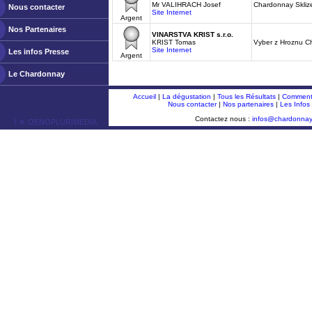
Mr VALIHRACH Josef
Chardonnay Skliz
Nous contacter
Site Internet
Argent
Nos Partenaires
VINARSTVA KRIST s.r.o.
KRIST Tomas
Vyber z Hroznu C
Site Internet
Les infos Presse
Argent
Le Chardonnay
Accueil
|
La dégustation
|
Tous les Résultats
|
Comment 
Nous contacter
|
Nos partenaires
|
Les Infos
Contactez nous :
infos@chardonna
ￂﾮ OENOPLURIMEDIA