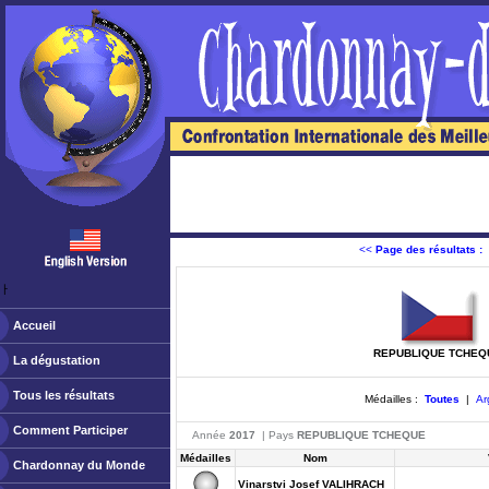
<<
Page des résultats :
ￂﾠ
Accueil
REPUBLIQUE TCHEQ
La dégustation
Tous les résultats
Médailles :
Toutes
|
Ar
Comment Participer
Année
2017
| Pays
REPUBLIQUE TCHEQUE
Médailles
Nom
Chardonnay du Monde
Vinarstvi Josef VALIHRACH