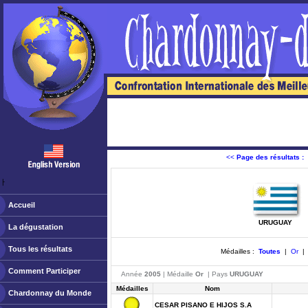
<<
Page des résultats :
ￂﾠ
Accueil
URUGUAY
La dégustation
Tous les résultats
Médailles :
Toutes
|
Or
Comment Participer
Année
2005
| Médaille
Or
| Pays
URUGUAY
Médailles
Nom
Chardonnay du Monde
CESAR PISANO E HIJOS S.A