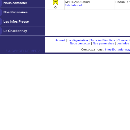
Mr PISANO Daniel
Pisano RP
Nous contacter
Site Internet
Or
Nos Partenaires
Les infos Presse
Le Chardonnay
Accueil
|
La dégustation
|
Tous les Résultats
|
Comment 
Nous contacter
|
Nos partenaires
|
Les Infos
Contactez nous :
infos@chardonna
ￂﾮ OENOPLURIMEDIA