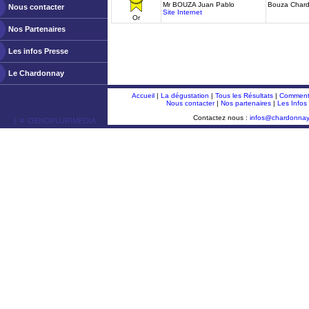
Mr BOUZA Juan Pablo
Bouza Char
Nous contacter
Site Internet
Or
Nos Partenaires
Les infos Presse
Le Chardonnay
Accueil
|
La dégustation
|
Tous les Résultats
|
Comment 
Nous contacter
|
Nos partenaires
|
Les Infos
Contactez nous :
infos@chardonna
ￂﾮ OENOPLURIMEDIA