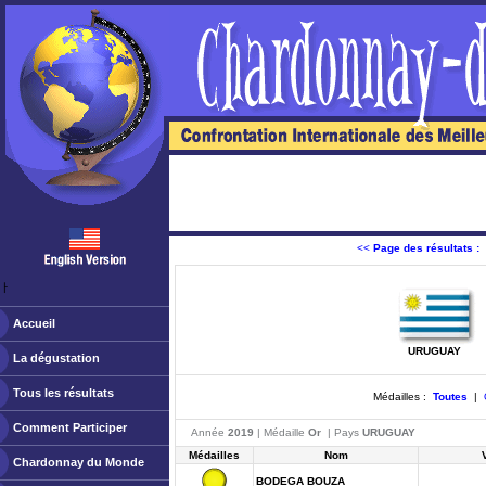
<<
Page des résultats :
ￂﾠ
Accueil
URUGUAY
La dégustation
Tous les résultats
Médailles :
Toutes
|
Comment Participer
Année
2019
| Médaille
Or
| Pays
URUGUAY
Médailles
Nom
Chardonnay du Monde
BODEGA BOUZA