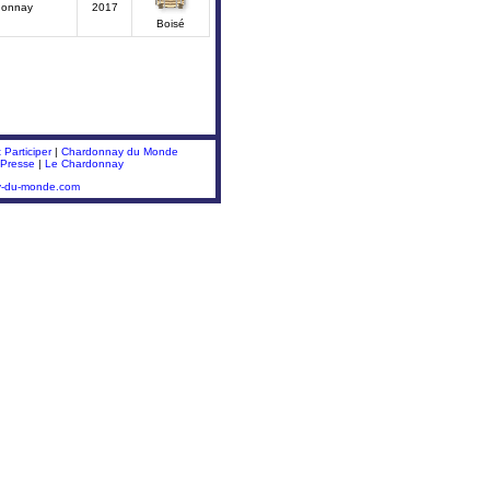
donnay
2017
Boisé
Participer
|
Chardonnay du Monde
 Presse
|
Le Chardonnay
y-du-monde.com